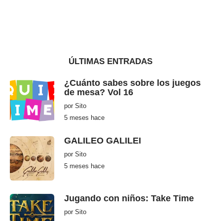
ÚLTIMAS ENTRADAS
¿Cuánto sabes sobre los juegos
de mesa? Vol 16
por
Sito
5 meses hace
5
m
e
s
GALILEO GALILEI
e
s
por
Sito
h
5 meses hace
5
a
m
c
e
e
s
e
Jugando con niños: Take Time
s
h
por
Sito
a