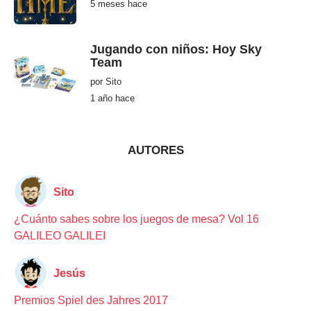
c
5 meses hace
5
e
m
e
s
e
Jugando con niños: Hoy Sky
s
Team
h
a
por
Sito
c
e
1 año hace
1
a
ñ
o
h
a
AUTORES
c
e
Sito
¿Cuánto sabes sobre los juegos de mesa? Vol 16
GALILEO GALILEI
Jesús
Premios Spiel des Jahres 2017