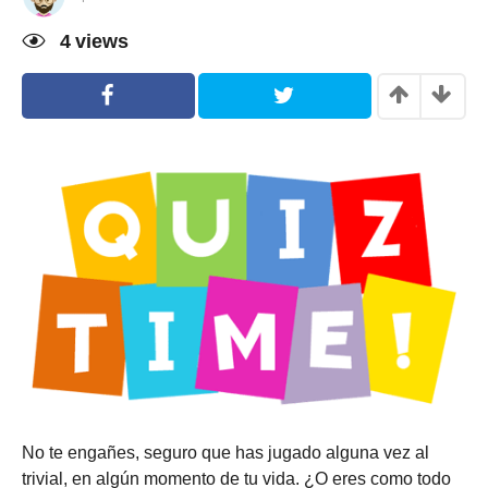
a
ñ
4
views
o
s
h
a
c
e
No te engañes, seguro que has jugado alguna vez al
trivial, en algún momento de tu vida. ¿O eres como todo