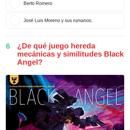
Berto Romero
José Luis Moreno y sus rumanos.
¿De qué juego hereda
6
mecánicas y similitudes Black
Angel?