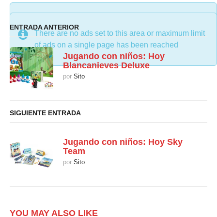
There are no ads set to this area or maximum limit
ENTRADA ANTERIOR
There are no ads set to this area or maximum limit
of ads on a single page has been reached
of ads on a single page has been reached
Jugando con niños: Hoy
Blancanieves Deluxe
por
Sito
SIGUIENTE ENTRADA
Jugando con niños: Hoy Sky
Team
por
Sito
YOU MAY ALSO LIKE