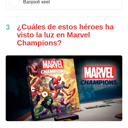
Banjooli xeet
¿Cuáles de estos héroes ha
3
visto la luz en Marvel
Champions?