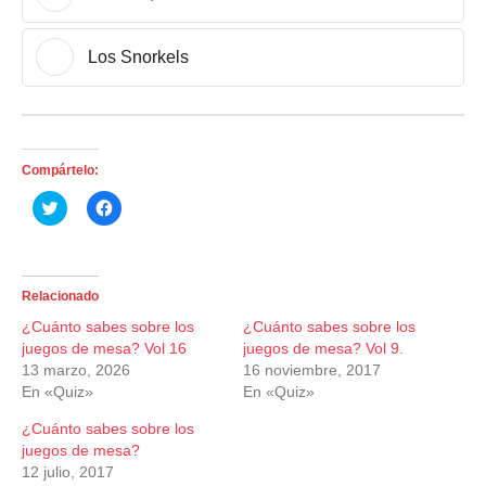
Los Snorkels
Compártelo:
H
H
a
a
z
z
c
c
l
l
i
i
c
c
Relacionado
p
p
a
a
¿Cuánto sabes sobre los
¿Cuánto sabes sobre los
r
r
a
a
juegos de mesa? Vol 16
juegos de mesa? Vol 9.
c
c
13 marzo, 2026
16 noviembre, 2017
o
o
m
m
En «Quiz»
En «Quiz»
p
p
a
a
¿Cuánto sabes sobre los
r
r
t
t
juegos de mesa?
i
i
12 julio, 2017
r
r