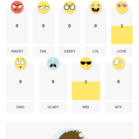
0
0
0
0
1
ANGRY
FAIL
GEEKY
LOL
LOVE
0
0
1
0
OMG
SCARY
WIN
WTF