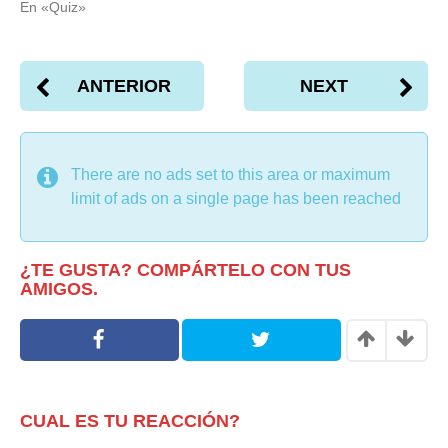
e
e
En «Quiz»
n
n
T
F
w
a
i
c
t
e
t
b
ANTERIOR
NEXT
e
o
r
o
(
k
S
(
e
S
a
e
b
a
There are no ads set to this area or maximum
r
b
e
r
limit of ads on a single page has been reached
e
e
,
,
,
JUEGO DE MESA
PREGUNTAS
QUIZ
TRIVIA
n
e
u
n
n
u
a
n
¿TE GUSTA? COMPÁRTELO CON TUS
v
a
e
v
AMIGOS.
n
e
t
n
a
t
n
a
a
n
n
a
u
n
e
u
v
e
a
v
CUAL ES TU REACCIÓN?
)
a
)