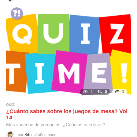
a
ñ
o
s
h
a
c
e
4
0
1
QUIZ
¿Cuánto sabes sobre los juegos de mesa? Vol
14
Más variedad de preguntas. ¿Cuántas acertarás?
por
Sito
7 años hace
5