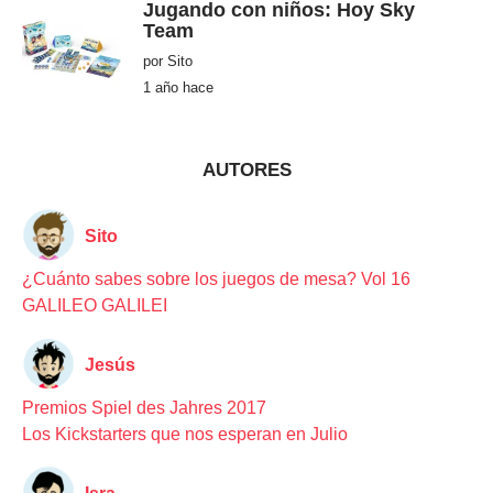
Jugando con niños: Hoy Sky
s
Team
h
a
por
Sito
c
e
1 año hace
1
a
ñ
o
h
a
AUTORES
c
e
Sito
¿Cuánto sabes sobre los juegos de mesa? Vol 16
GALILEO GALILEI
Jesús
Premios Spiel des Jahres 2017
Los Kickstarters que nos esperan en Julio