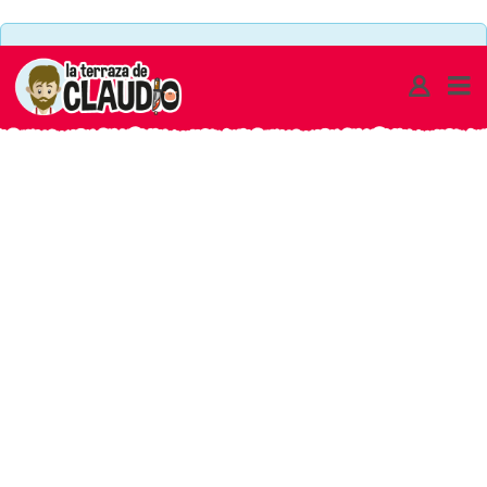
2
There are no ads set to this area or maximum limit of
JUGADORES
ads on a single page has been reached
ARCHIVOS
-
LA
TERRAZA
DE
CLAUDIO