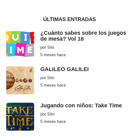
e
ÚLTIMAS ENTRADAS
¿Cuánto sabes sobre los juegos
de mesa? Vol 16
por
Sito
5 meses hace
5
m
e
s
GALILEO GALILEI
e
s
por
Sito
h
5 meses hace
5
a
m
c
e
e
s
e
Jugando con niños: Take Time
s
h
por
Sito
a
c
5 meses hace
5
e
m
e
s
e