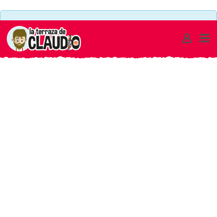
JUGANDO
There are no ads set to this area or maximum limit of
CON
ads on a single page has been reached
NIÑOS
ARCHIVOS
-
LA
TERRAZA
DE
CLAUDIO