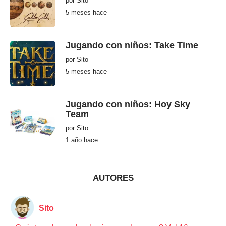
por
Sito
h
5 meses hace
5
a
m
c
e
e
s
e
Jugando con niños: Take Time
s
h
por
Sito
a
c
5 meses hace
5
e
m
e
s
e
Jugando con niños: Hoy Sky
s
Team
h
a
por
Sito
c
e
1 año hace
1
a
ñ
o
h
a
AUTORES
c
e
Sito