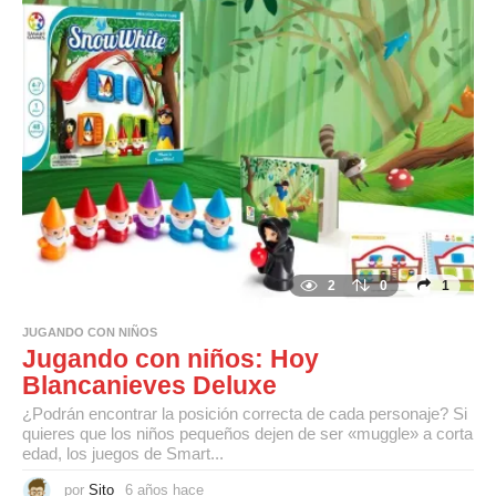
a
c
e
2
0
1
JUGANDO CON NIÑOS
Jugando con niños: Hoy
Blancanieves Deluxe
¿Podrán encontrar la posición correcta de cada personaje? Si
quieres que los niños pequeños dejen de ser «muggle» a corta
edad, los juegos de Smart...
por
Sito
6 años hace
6