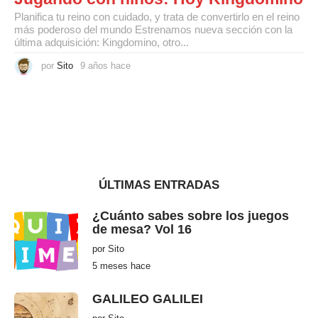
Planifica tu reino con cuidado, y trata de convertirlo en el reino
más poderoso del mundo Estrenamos nueva sección con la
última adquisición: Kingdomino, otro...
por
Sito
9 años hace
9
a
ñ
o
s
h
a
c
e
ÚLTIMAS ENTRADAS
¿Cuánto sabes sobre los juegos
de mesa? Vol 16
por
Sito
5 meses hace
5
m
e
s
GALILEO GALILEI
e
s