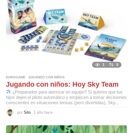
c
e
1
0
EUROGAME
,
JUGANDO CON NIÑOS
Jugando con niños: Hoy Sky Team
¿Preparados para aterrizar en equipo? Si quieres que tus
hijos dejen el piloto automático y empiecen a tomar decisiones
conscientes en situaciones tensas (pero divertidas), Sky...
por
Sito
1 año hace
1
a
ñ
o
h