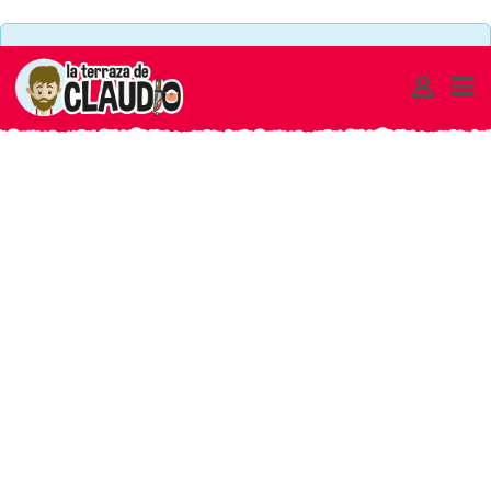
OFERTAS
There are no ads set to this area or maximum limit of
ARCHIVOS
ads on a single page has been reached
-
LA
TERRAZA
DE
CLAUDIO