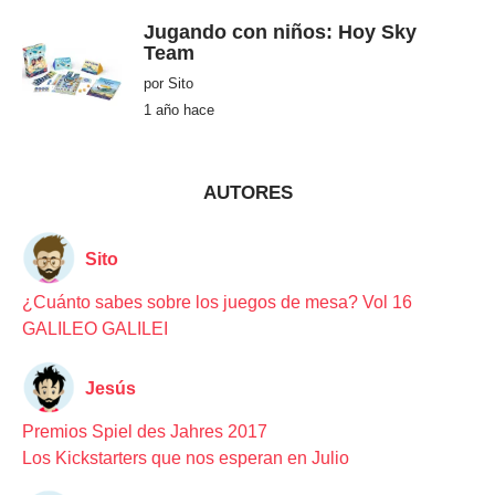
s
e
Jugando con niños: Hoy Sky
s
Team
h
a
por
Sito
c
e
1 año hace
1
a
ñ
o
h
a
AUTORES
c
e
Sito
¿Cuánto sabes sobre los juegos de mesa? Vol 16
GALILEO GALILEI
Jesús
Premios Spiel des Jahres 2017
Los Kickstarters que nos esperan en Julio