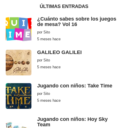
ÚLTIMAS ENTRADAS
¿Cuánto sabes sobre los juegos
de mesa? Vol 16
por
Sito
5 meses hace
5
m
e
s
GALILEO GALILEI
e
s
por
Sito
h
5 meses hace
5
a
m
c
e
e
s
e
Jugando con niños: Take Time
s
h
por
Sito
a
c
5 meses hace
5
e
m
e
s
e
Jugando con niños: Hoy Sky
s
Team
h