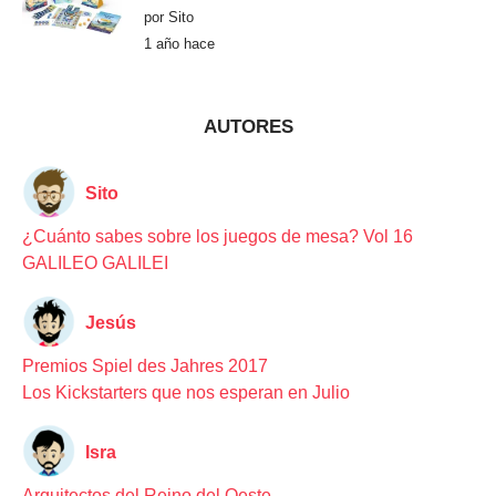
a
por
Sito
c
e
1 año hace
1
a
ñ
o
h
a
AUTORES
c
e
Sito
¿Cuánto sabes sobre los juegos de mesa? Vol 16
GALILEO GALILEI
Jesús
Premios Spiel des Jahres 2017
Los Kickstarters que nos esperan en Julio
Isra
Arquitectos del Reino del Oeste