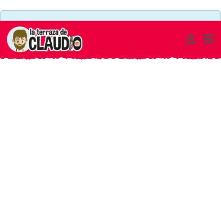
DECK
There are no ads set to this area or maximum limit of
BUILDING
ads on a single page has been reached
ARCHIVOS
-
LA
TERRAZA
DE
CLAUDIO