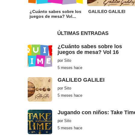
¿Cuánto sabes sobre los
GALILEO GALILEI
juegos de mesa? Vol...
ÚLTIMAS ENTRADAS
¿Cuánto sabes sobre los
juegos de mesa? Vol 16
por
Sito
5 meses hace
5
m
e
GALILEO GALILEI
s
e
por
Sito
s
h
5 meses hace
5
a
m
c
e
e
s
Jugando con niños: Take Tim
e
s
por
Sito
h
a
5 meses hace
5
c
m
e