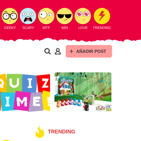
GEEKY
SCARY
WTF
WIN
LOVE
TRENDING
AÑADIR POST
TRENDING