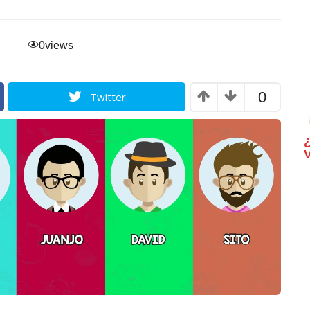
0
views
0
Twitter
¿
V