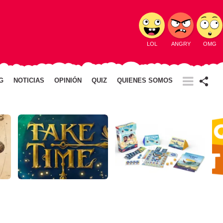
TER
LOL
ANGRY
OMG
AZA
G
NOTICIAS
OPINIÓN
QUIZ
QUIENES SOMOS
DIO