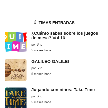
ÚLTIMAS ENTRADAS
¿Cuánto sabes sobre los juegos
de mesa? Vol 16
por
Sito
5 meses hace
5
m
e
s
GALILEO GALILEI
e
s
por
Sito
h
5 meses hace
5
a
m
c
e
e
s
e
Jugando con niños: Take Time
s
h
por
Sito
a
c
5 meses hace
5
e
m