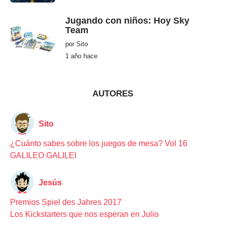
e
s
e
Jugando con niños: Hoy Sky
s
Team
h
a
por
Sito
c
e
1 año hace
1
a
ñ
o
h
a
AUTORES
c
e
Sito
¿Cuánto sabes sobre los juegos de mesa? Vol 16
GALILEO GALILEI
Jesús
Premios Spiel des Jahres 2017
Los Kickstarters que nos esperan en Julio