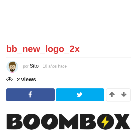
bb_new_logo_2x
Sito
por
10 años hace
1
0
a
2
views
ñ
o
s
h
a
c
e