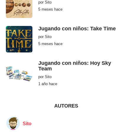
s
por
Sito
h
5 meses hace
5
a
m
c
e
e
s
e
Jugando con niños: Take Time
s
h
por
Sito
a
c
5 meses hace
5
e
m
e
s
e
Jugando con niños: Hoy Sky
s
Team
h
a
por
Sito
c
e
1 año hace
1
a
ñ
o
h
a
AUTORES
c
e
Sito