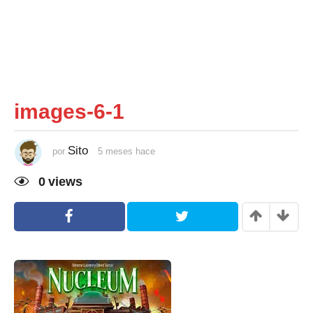
images-6-1
Sito
por
5 meses hace
5
m
e
0
views
s
e
s
h
a
c
e