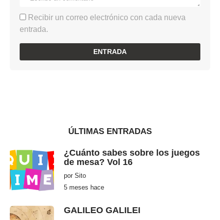
Recibir un correo electrónico con cada nueva
entrada.
ÚLTIMAS ENTRADAS
¿Cuánto sabes sobre los juegos
de mesa? Vol 16
por
Sito
5 meses hace
5
m
e
s
GALILEO GALILEI
e