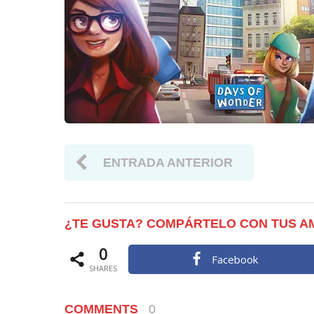
ENTRADA ANTERIOR
¿TE GUSTA? COMPÁRTELO CON TUS A
0
Facebook
SHARES
COMMENTS
0