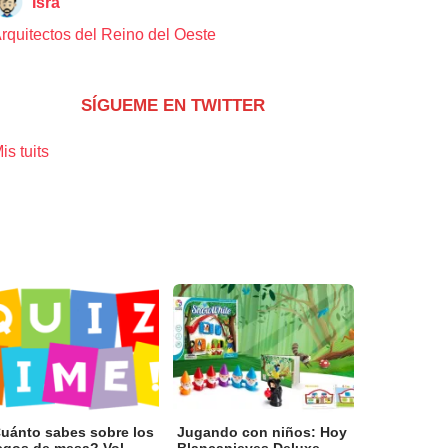
Isra
rquitectos del Reino del Oeste
SÍGUEME EN TWITTER
is tuits
uánto sabes sobre los
Jugando con niños: Hoy
Jugando c
egos de mesa? Vol...
Blancanieves Deluxe
Topito