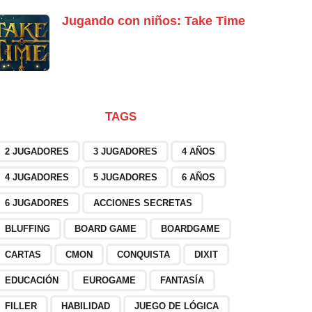
Jugando con niños: Take Time
TAGS
2 JUGADORES
3 JUGADORES
4 AÑOS
4 JUGADORES
5 JUGADORES
6 AÑOS
6 JUGADORES
ACCIONES SECRETAS
BLUFFING
BOARD GAME
BOARDGAME
CARTAS
CMON
CONQUISTA
DIXIT
EDUCACIÓN
EUROGAME
FANTASÍA
FILLER
HABILIDAD
JUEGO DE LÓGICA