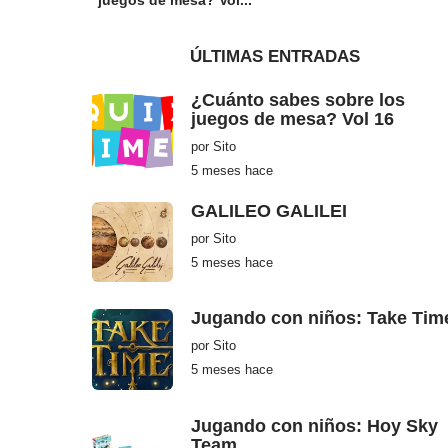
ÚLTIMAS ENTRADAS
¿Cuánto sabes sobre los
juegos de mesa? Vol 16
por
Sito
5 meses hace
5
m
e
GALILEO GALILEI
s
e
por
Sito
s
h
5 meses hace
5
a
m
c
e
e
s
Jugando con niños: Take Tim
e
s
por
Sito
h
a
5 meses hace
5
c
m
e
e
s
Jugando con niños: Hoy Sky
e
s
Team