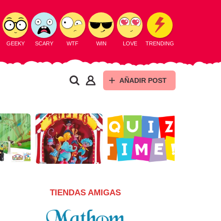
GEEKY
SCARY
WTF
WIN
LOVE
TRENDING
AÑADIR POST
TIENDAS AMIGAS