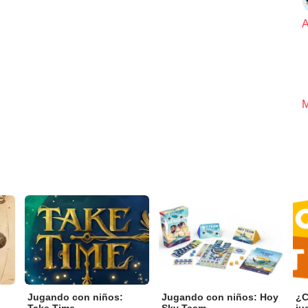
A
M
Jugando con niños:
Jugando con niños: Hoy
¿C
Take Time
Sky Team
ju