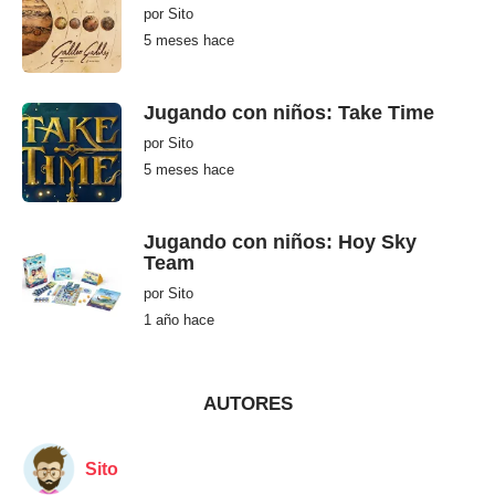
s
por
Sito
h
5 meses hace
5
a
m
c
e
e
s
e
Jugando con niños: Take Time
s
h
por
Sito
a
c
5 meses hace
5
e
m
e
s
e
Jugando con niños: Hoy Sky
s
Team
h
a
por
Sito
c
e
1 año hace
1
a
ñ
o
h
a
AUTORES
c
e
Sito