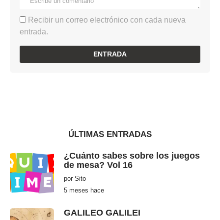
Recibir un correo electrónico con cada nueva
entrada.
ÚLTIMAS ENTRADAS
¿Cuánto sabes sobre los juegos
de mesa? Vol 16
por
Sito
5 meses hace
5
m
e
s
GALILEO GALILEI
e