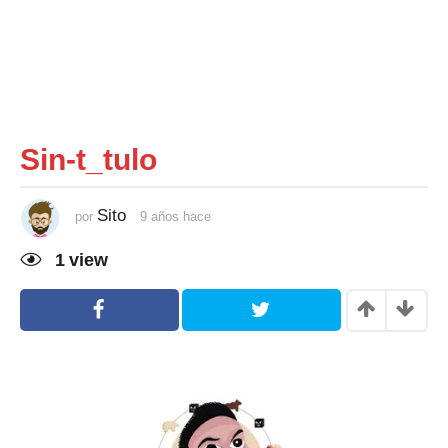
Sin-t_tulo
Sito
por
9 años hace
9
a
ñ
1
view
o
s
h
a
c
e