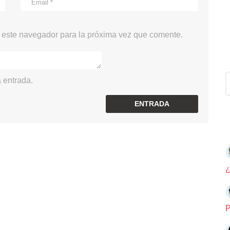
 este navegador para la próxima vez que comente.
C
 entrada.
A
T
E
G
O
R
Í
A
S
¿
P