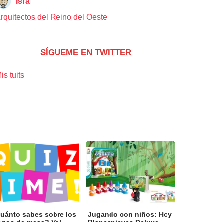
Isra
rquitectos del Reino del Oeste
SÍGUEME EN TWITTER
is tuits
uánto sabes sobre los
Jugando con niños: Hoy
Jugando c
egos de mesa? Vol...
Blancanieves Deluxe
Topito