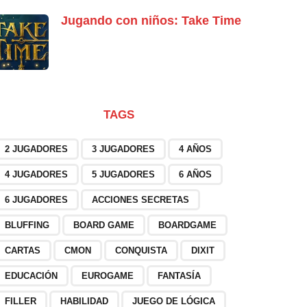
Jugando con niños: Take Time
TAGS
2 JUGADORES
3 JUGADORES
4 AÑOS
4 JUGADORES
5 JUGADORES
6 AÑOS
6 JUGADORES
ACCIONES SECRETAS
BLUFFING
BOARD GAME
BOARDGAME
CARTAS
CMON
CONQUISTA
DIXIT
EDUCACIÓN
EUROGAME
FANTASÍA
FILLER
HABILIDAD
JUEGO DE LÓGICA