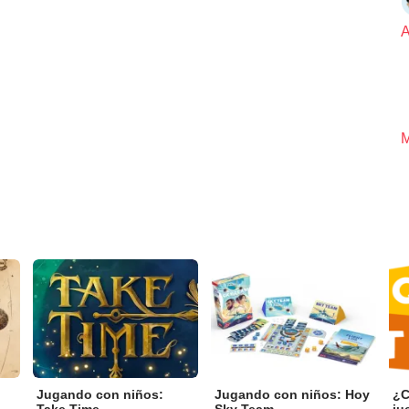
A
M
Jugando con niños:
Jugando con niños: Hoy
¿C
Take Time
Sky Team
ju