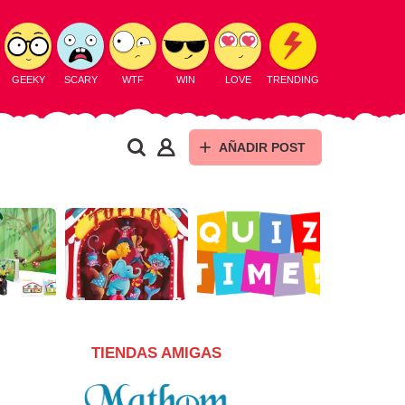
GEEKY
SCARY
WTF
WIN
LOVE
TRENDING
AÑADIR POST
TIENDAS AMIGAS