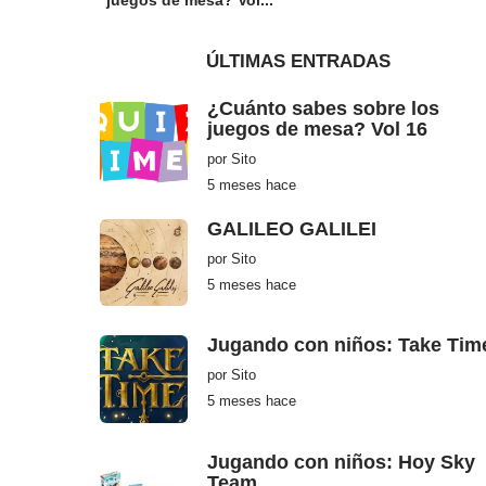
ÚLTIMAS ENTRADAS
¿Cuánto sabes sobre los
juegos de mesa? Vol 16
por
Sito
5 meses hace
5
m
e
GALILEO GALILEI
s
e
por
Sito
s
h
5 meses hace
5
a
m
c
e
e
s
Jugando con niños: Take Tim
e
s
por
Sito
h
a
5 meses hace
5
c
m
e
e
s
Jugando con niños: Hoy Sky
e
s
Team