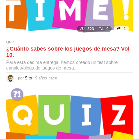
323
0
1
QUIZ
¿Cuánto sabes sobre los juegos de mesa? Vol
10.
Para esta décima entrega, hemos creado un test sobre
canales/blogs de juegos de mesa.
por
Sito
9 años hace
9
a
ñ
o
s
h
a
c
e