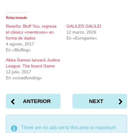
z
z
c
c
l
l
i
i
c
c
Relacionado
p
p
a
a
Reseña: Bluff You, regresa
GALILEO GALILEI
r
r
a
a
el clásico «mentiroso» en
12 marzo, 2026
c
c
forma de dados
En «Eurogame»
o
o
m
m
4 agosto, 2017
p
p
En «Bluffing»
a
a
r
r
t
t
Abba Games lanzará Justice
i
i
League: The board Game
r
r
e
e
12 julio, 2017
n
n
T
F
En «crowdfunding»
w
a
i
c
t
e
t
b
e
o
r
ANTERIOR
o
NEXT
(
k
S
(
e
S
a
e
b
a
r
b
There are no ads set to this area or maximum
e
r
e
e