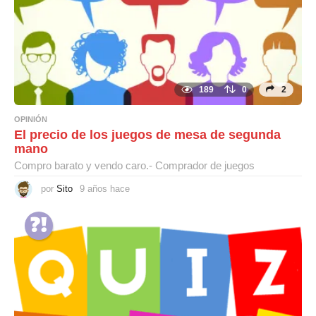
189
0
2
OPINIÓN
El precio de los juegos de mesa de segunda
mano
Compro barato y vendo caro.- Comprador de juegos
por
Sito
9 años hace
9
a
ñ
o
s
h
a
c
e