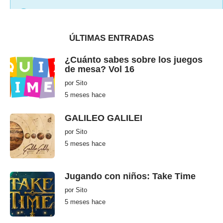
a
c
There are no ads set to this area or maximum limit
e
of ads on a single page has been reached
ÚLTIMAS ENTRADAS
¿Cuánto sabes sobre los juegos
de mesa? Vol 16
por
Sito
5 meses hace
5
m
e
s
GALILEO GALILEI
e
s
por
Sito
h
5 meses hace
5
a
m
c
e
e
s
e
Jugando con niños: Take Time
s
h
por
Sito
a
c
5 meses hace
5
e
m
e
s