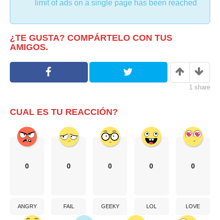
limit of ads on a single page has been reached
n
e
,
u
n
JUEGOS DE MESA
MAC
n
u
a
n
v
a
e
v
¿TE GUSTA? COMPÁRTELO CON TUS
n
e
AMIGOS.
t
n
a
t
n
a
a
n
n
a
u
n
e
u
1
share
v
e
a
v
)
a
CUAL ES TU REACCIÓN?
)
0
0
0
0
0
ANGRY
FAIL
GEEKY
LOL
LOVE