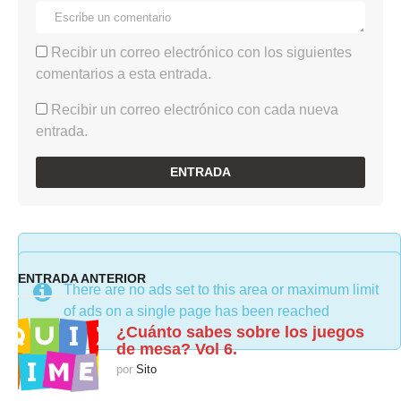
Recibir un correo electrónico con los siguientes
comentarios a esta entrada.
Recibir un correo electrónico con cada nueva
entrada.
There are no ads set to this area or maximum limit
ENTRADA ANTERIOR
There are no ads set to this area or maximum limit
of ads on a single page has been reached
of ads on a single page has been reached
¿Cuánto sabes sobre los juegos
de mesa? Vol 6.
por
Sito