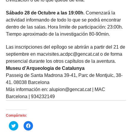
Sábado 28 de Octubre a las 19:00h
. Comenzará la
actividad informando de todo lo que se podrá encontrar
dentro de las salas. Hora limite de participación: 23:00h.
Tiempo aproximado de la investigación 80-90min.
Las inscripciones del epílogo se abrirán a partir del 21 de
septiembre en macvisites.acdpc@gencat.cat o de forma
presencial durante los otros capítulos de la aventura.
Museu d’Arqueologia de Catalunya
Passeig de Santa Madrona 39-41, Parc de Montjuïc, 38-
41. 08038 Barcelona
Más información en: alupion@gencat.cat | MAC
Barcelona | 934232149
Compártelo:
H
H
a
a