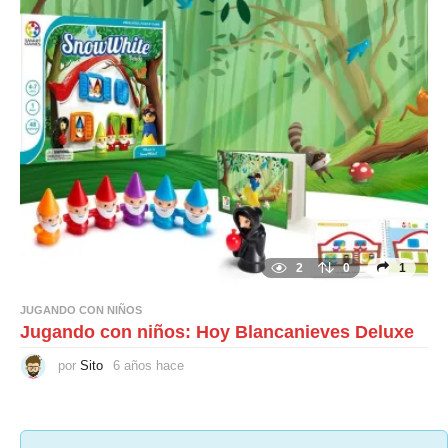
h
a
c
e
2
0
1
JUGANDO CON NIÑOS
Jugando con niños: Hoy Blancanieves Deluxe
por
Sito
6 años hace
6
a
ñ
o
s
h