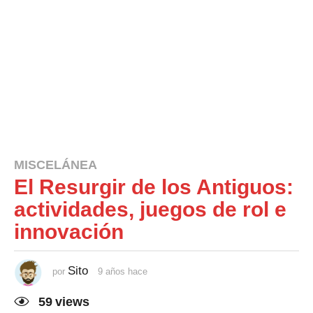
MISCELÁNEA
El Resurgir de los Antiguos:
actividades, juegos de rol e
innovación
Sito
por
9 años hace
9
a
ñ
59
views
o
s