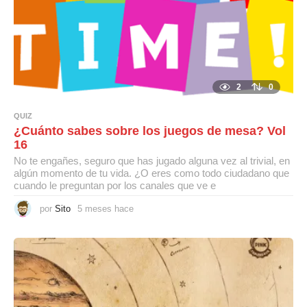
2
0
QUIZ
¿Cuánto sabes sobre los juegos de mesa? Vol
16
No te engañes, seguro que has jugado alguna vez al trivial, en
algún momento de tu vida. ¿O eres como todo ciudadano que
cuando le preguntan por los canales que ve e
por
Sito
5 meses hace
5
m
e
s
e
s
h
a
c
e