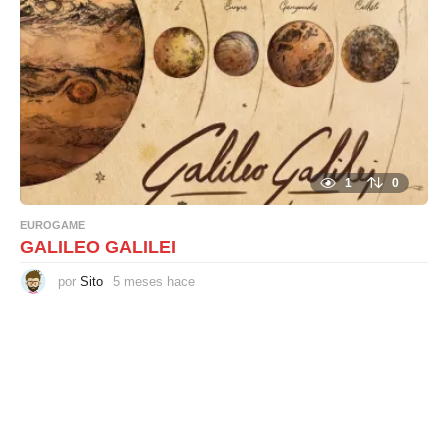
1
0
EUROGAME
GALILEO GALILEI
por
Sito
5 meses hace
5
m
e
s
e
s
h
a
c
e