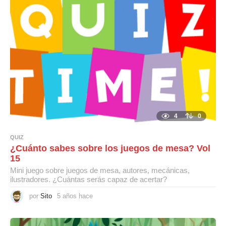
c
e
4
0
QUIZ
¿Cuánto sabes sobre los juegos de mesa? Vol
15
Mini juego sobre juegos de mesa, autores, mecánicas,
ilustradores. ¿Cuántas serás capaz de acertar?
por
Sito
5 años hace
5
a
ñ
o
s