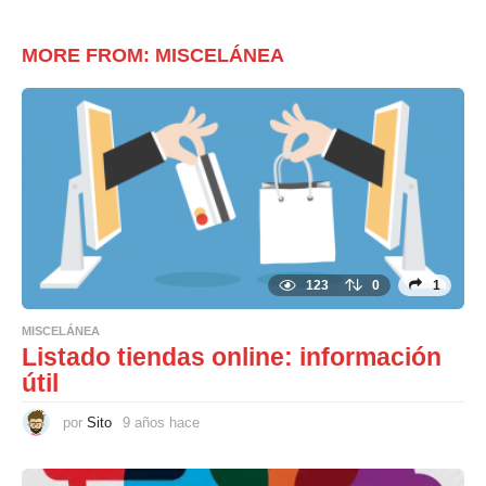
MORE FROM:
MISCELÁNEA
123
0
1
MISCELÁNEA
Listado tiendas online: información
útil
por
Sito
9 años hace
6
a
ñ
o
s