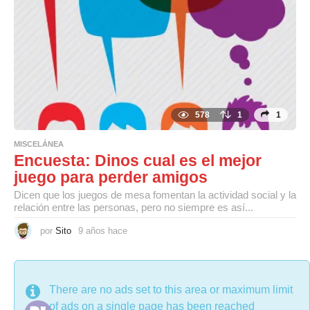
h
a
c
e
578
1
1
MISCELÁNEA
Encuesta: Dinos cual es el mejor
juego para perder amigos
Dicen que los juegos de mesa fomentan la actividad social y la
relación entre las personas, pero no siempre es así...
por
Sito
9 años hace
9
a
ñ
o
s
h
DON'T MISS
a
There are no ads set to this area or maximum limit
c
of ads on a single page has been reached
e