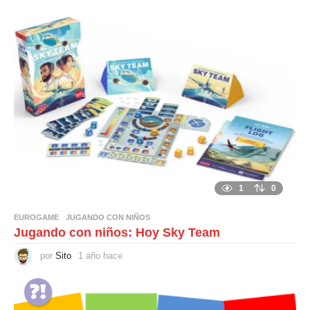
e
s
h
a
c
e
1
0
EUROGAME
,
JUGANDO CON NIÑOS
Jugando con niños: Hoy Sky Team
por
Sito
1 año hace
1
a
ñ
o
h
a