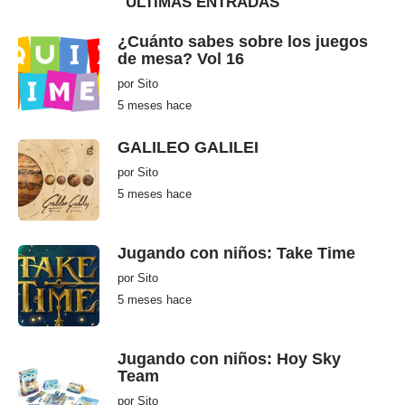
ÚLTIMAS ENTRADAS
¿Cuánto sabes sobre los juegos
de mesa? Vol 16
por
Sito
5 meses hace
5
m
e
s
GALILEO GALILEI
e
s
por
Sito
h
5 meses hace
5
a
m
c
e
e
s
e
Jugando con niños: Take Time
s
h
por
Sito
a
c
5 meses hace
5
e
m
e
s
e
Jugando con niños: Hoy Sky
s
Team
h
a
por
Sito
c