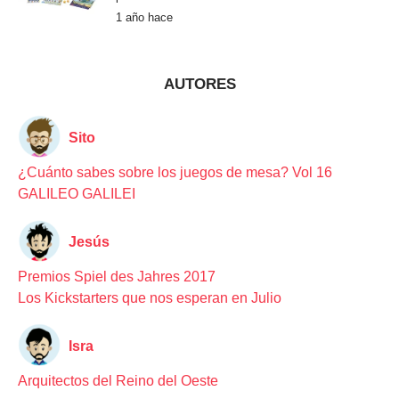
e
1 año hace
1
a
ñ
o
h
a
AUTORES
c
e
Sito
¿Cuánto sabes sobre los juegos de mesa? Vol 16
GALILEO GALILEI
Jesús
Premios Spiel des Jahres 2017
Los Kickstarters que nos esperan en Julio
Isra
Arquitectos del Reino del Oeste