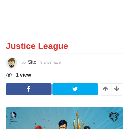
Justice League
Sito
por
9 años hace
9
a
ñ
1
view
o
s
h
a
c
e