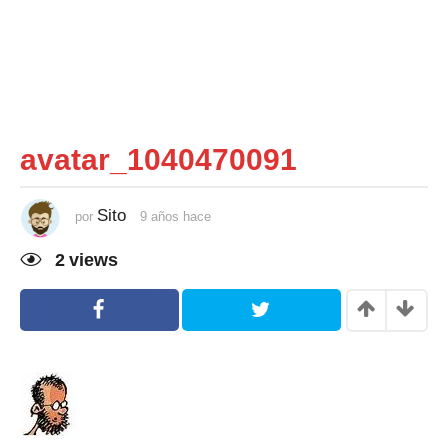
avatar_1040470091
Sito
por
9 años hace
9
a
ñ
2
views
o
s
h
a
c
e