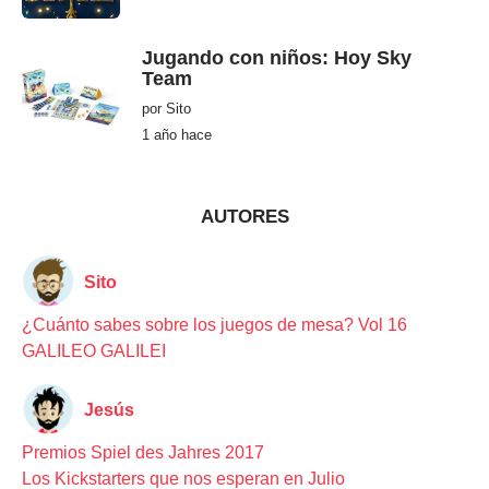
m
e
s
e
Jugando con niños: Hoy Sky
s
Team
h
a
por
Sito
c
e
1 año hace
1
a
ñ
o
h
a
AUTORES
c
e
Sito
¿Cuánto sabes sobre los juegos de mesa? Vol 16
GALILEO GALILEI
Jesús
Premios Spiel des Jahres 2017
Los Kickstarters que nos esperan en Julio