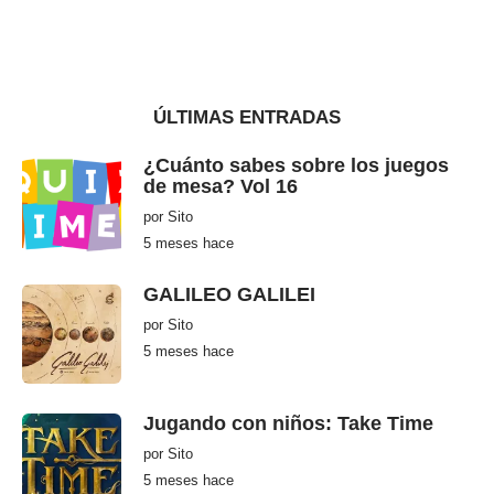
ÚLTIMAS ENTRADAS
¿Cuánto sabes sobre los juegos
de mesa? Vol 16
por
Sito
5 meses hace
5
m
e
s
GALILEO GALILEI
e
s
por
Sito
h
5 meses hace
5
a
m
c
e
e
s
e
Jugando con niños: Take Time
s
h
por
Sito
a
c
5 meses hace
5
e