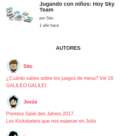
e
Jugando con niños: Hoy Sky
s
Team
h
a
por
Sito
c
e
1 año hace
1
a
ñ
o
h
a
AUTORES
c
e
Sito
¿Cuánto sabes sobre los juegos de mesa? Vol 16
GALILEO GALILEI
Jesús
Premios Spiel des Jahres 2017
Los Kickstarters que nos esperan en Julio