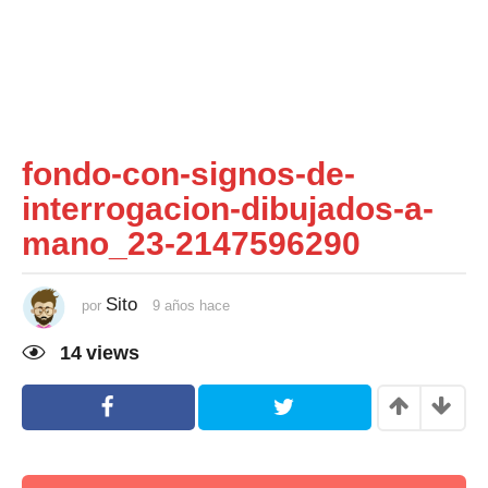
fondo-con-signos-de-
interrogacion-dibujados-a-
mano_23-2147596290
Sito
por
9 años hace
9
a
ñ
14
views
o
s
h
a
c
e