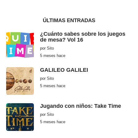
ÚLTIMAS ENTRADAS
¿Cuánto sabes sobre los juegos
de mesa? Vol 16
por
Sito
5 meses hace
5
m
e
s
GALILEO GALILEI
e
s
por
Sito
h
5 meses hace
5
a
m
c
e
e
s
e
Jugando con niños: Take Time
s
h
por
Sito
a
c
5 meses hace
5
e
m
e
s